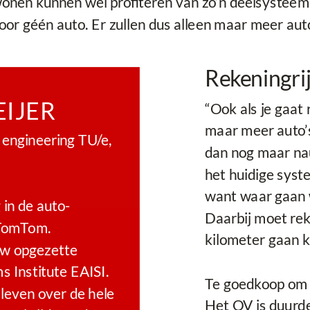
nen kunnen wel profiteren van zo’n deelsysteem, 
voor géén auto. Er zullen dus alleen maar meer aut
Rekeningri
EIJER
“Ook als je gaat 
maar meer auto’s
engineering TU/e,
dan nog maar nauw
het huidige syst
want waar gaan w
 in de auto-
Daarbij moet rek
 TomTom.
kilometer gaan k
euw opgezette
s Institute EAISI.
Te goedkoop om 
sleven over de hele
Het OV is duurder