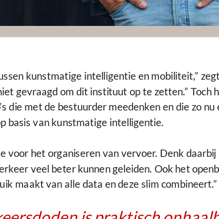
tussen kunstmatige intelligentie en mobiliteit,” ze
t gevraagd om dit instituut op te zetten.” Toch heef
o’s die met de bestuurder meedenken en die zo nu
p basis van kunstmatige intelligentie.
entie voor het organiseren van vervoer. Denk daa
verkeer veel beter kunnen geleiden. Ook het openb
uik maakt van alle data en deze slim combineert.”
keersdoden is praktisch onhaal