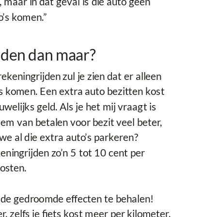
maar in dat geval is die auto geen
o’s komen.”
jden dan maar?
rekeningrijden zul je zien dat er alleen
 komen. Een extra auto bezitten kost
elijks geld. Als je het mij vraagt is
eem van betalen voor bezit veel beter,
e al die extra auto’s parkeren?
eningrijden zo’n 5 tot 10 cent per
osten.
de gedroomde effecten te behalen!
, zelfs je fiets kost meer per kilometer.