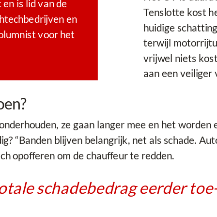
en is lid van de
Tenslotte kost h
ghtechbedrijven en
huidige schatting
columnist voor het
terwijl motorrij
vrijwel niets kos
aan een veiliger 
oen?
onderhouden, ze gaan langer mee en het worden e
dig? “Banden blijven belangrijk, net als schade. Au
ich opofferen om de chauffeur te redden.
totale schadebedrag eerder toe