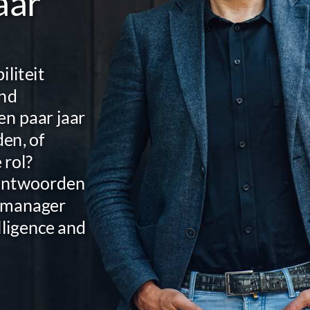
aar
iliteit
and
en paar jaar
en, of
 rol?
eantwoorden
l manager
lligence and