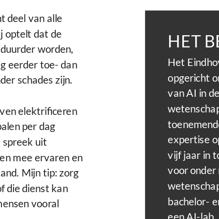
t deel van alle
ij optelt dat de
HET B
 duurder worden,
Het Eindhov
g eerder toe- dan
opgericht o
nder schades zijn.
van AI in d
wetenschap
jven elektrificeren
toenemende
alen per dag
expertise o
 spreek uit
vijf jaar i
men mee ervaren en
voor onder
nd. Mijn tip: zorg
wetenschap
f die dienst kan
bachelor- e
mensen vooral
een AI-lab.