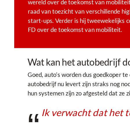
wereld over de toekomst van mobiliteit 
raad van toezicht van verschillende hi
start-ups. Verder is hij tweewekelijks 
FD over de toekomst van mobiliteit.
Wat kan het autobedrijf d
Goed, auto’s worden dus goedkoper te 
autobedrijf nu levert zijn straks nog no
hun systemen zijn zo afgesteld dat ze z
Ik verwacht dat het 